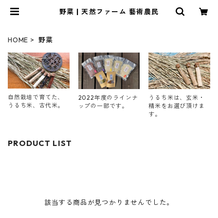
野菜 | 天然ファーム 藝術農民
HOME
野菜
自然栽培で育てた、
うるち米は、玄米・
2022年度のラインナ
うるち米、古代米。
精米をお選び頂けま
ップの一部です。
す。
PRODUCT LIST
該当する商品が見つかりませんでした。