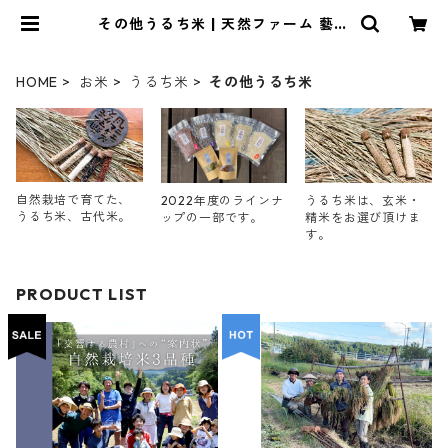
その他うるち米 | 天然ファーム 藝術
農民
HOME
お米
うるち米
その他うるち米
自然栽培で育てた、
うるち米は、玄米・
2022年度のラインナ
うるち米、古代米。
精米をお選び頂けま
ップの一部です。
す。
PRODUCT LIST