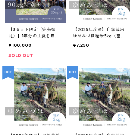
【3セット限定（完売御
【2025年度産】自然栽培
礼）】1年分の主食を自然
ゆめみづほ精米5kg（富山
栽培米に ― 氷見の「交響
県氷見産）
¥100,000
¥7,250
するお米」90kg特別セッ
ト（ コシヒカリ・イセヒ
SOLD OUT
カリ・ゆめみづほ 各30k
g）